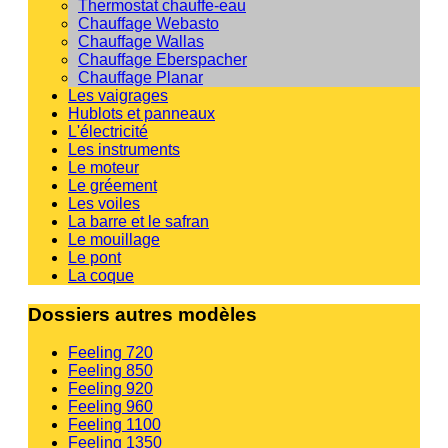
Thermostat chauffe-eau
Chauffage Webasto
Chauffage Wallas
Chauffage Eberspacher
Chauffage Planar
Les vaigrages
Hublots et panneaux
L'électricité
Les instruments
Le moteur
Le gréement
Les voiles
La barre et le safran
Le mouillage
Le pont
La coque
Dossiers autres modèles
Feeling 720
Feeling 850
Feeling 920
Feeling 960
Feeling 1100
Feeling 1350