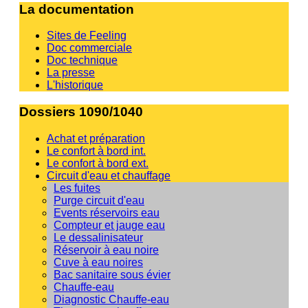
La documentation
Sites de Feeling
Doc commerciale
Doc technique
La presse
L'historique
Dossiers 1090/1040
Achat et préparation
Le confort à bord int.
Le confort à bord ext.
Circuit d'eau et chauffage
Les fuites
Purge circuit d'eau
Events réservoirs eau
Compteur et jauge eau
Le dessalinisateur
Réservoir à eau noire
Cuve à eau noires
Bac sanitaire sous évier
Chauffe-eau
Diagnostic Chauffe-eau