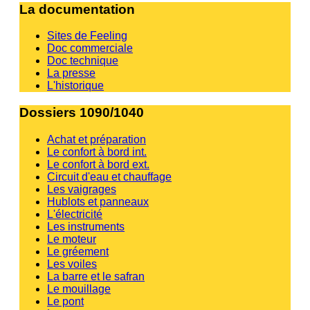
La documentation
Sites de Feeling
Doc commerciale
Doc technique
La presse
L'historique
Dossiers 1090/1040
Achat et préparation
Le confort à bord int.
Le confort à bord ext.
Circuit d'eau et chauffage
Les vaigrages
Hublots et panneaux
L'électricité
Les instruments
Le moteur
Le gréement
Les voiles
La barre et le safran
Le mouillage
Le pont