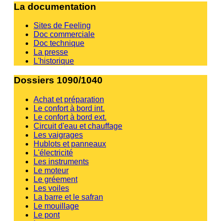
La documentation
Sites de Feeling
Doc commerciale
Doc technique
La presse
L'historique
Dossiers 1090/1040
Achat et préparation
Le confort à bord int.
Le confort à bord ext.
Circuit d'eau et chauffage
Les vaigrages
Hublots et panneaux
L'électricité
Les instruments
Le moteur
Le gréement
Les voiles
La barre et le safran
Le mouillage
Le pont