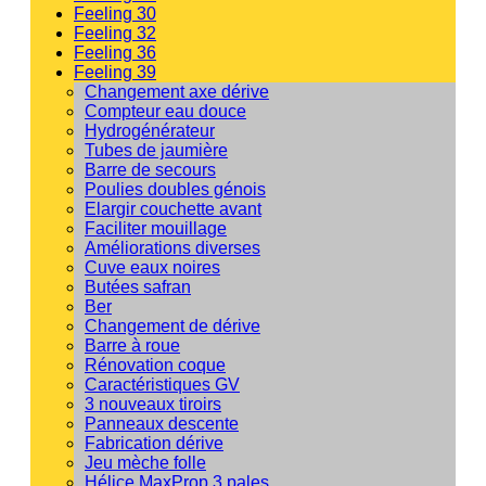
Feeling 30
Feeling 32
Feeling 36
Feeling 39
Changement axe dérive
Compteur eau douce
Hydrogénérateur
Tubes de jaumière
Barre de secours
Poulies doubles génois
Elargir couchette avant
Faciliter mouillage
Améliorations diverses
Cuve eaux noires
Butées safran
Ber
Changement de dérive
Barre à roue
Rénovation coque
Caractéristiques GV
3 nouveaux tiroirs
Panneaux descente
Fabrication dérive
Jeu mèche folle
Hélice MaxProp 3 pales