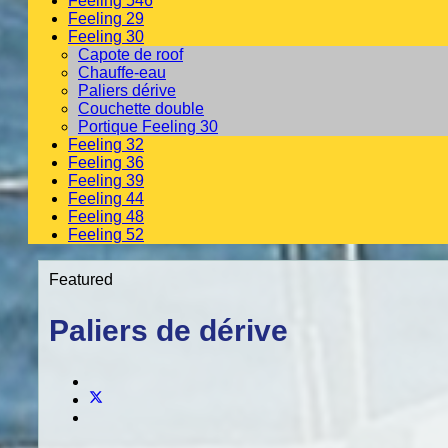
Feeling 546
Feeling 29
Feeling 30
Capote de roof
Chauffe-eau
Paliers dérive
Couchette double
Portique Feeling 30
Feeling 32
Feeling 36
Feeling 39
Feeling 44
Feeling 48
Feeling 52
Featured
Paliers de dérive