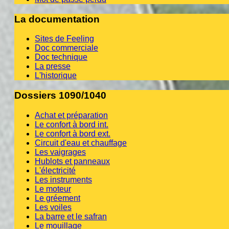
La documentation
Sites de Feeling
Doc commerciale
Doc technique
La presse
L'historique
Dossiers 1090/1040
Achat et préparation
Le confort à bord int.
Le confort à bord ext.
Circuit d'eau et chauffage
Les vaigrages
Hublots et panneaux
L'électricité
Les instruments
Le moteur
Le gréement
Les voiles
La barre et le safran
Le mouillage