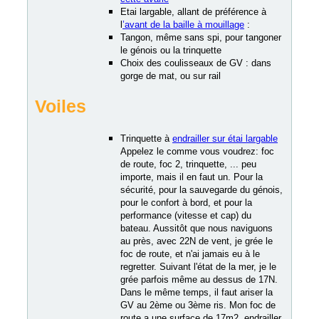
Etai largable, allant de préférence à
l
’avant de la baille à mouillage
:
Tangon, même sans spi, pour tangoner
le génois ou la trinquette
Choix des coulisseaux de GV : dans
gorge de mat, ou sur rail
Voiles
Trinquette à
endrailler sur étai largable
Appelez le comme vous voudrez: foc
de route, foc 2, trinquette, ... peu
importe, mais il en faut un. Pour la
sécurité, pour la sauvegarde du génois,
pour le confort à bord, et pour la
performance (vitesse et cap) du
bateau. Aussitôt que nous naviguons
au près, avec 22N de vent, je grée le
foc de route, et n'ai jamais eu à le
regretter. Suivant l'état de la mer, je le
grée parfois même au dessus de 17N.
Dans le même temps, il faut ariser la
GV au 2ème ou 3ème ris. Mon foc de
route a une surface de 17m2, endrailler