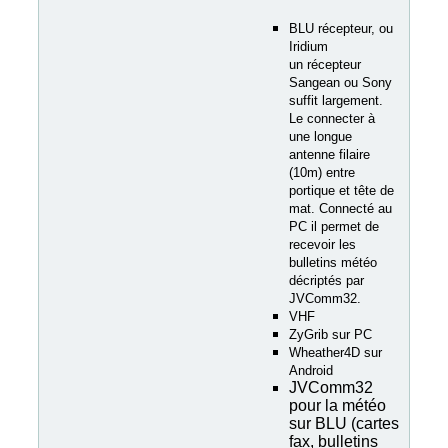
BLU récepteur, ou
Iridium
un récepteur
Sangean ou Sony
suffit largement.
Le connecter à
une longue
antenne filaire
(10m) entre
portique et tête de
mat. Connecté au
PC il permet de
recevoir les
bulletins météo
décriptés par
JVComm32.
VHF
ZyGrib sur PC
Wheather4D sur
Android
JVComm32
pour la météo
sur BLU (cartes
fax, bulletins