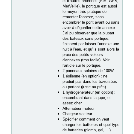
et d'autres antennes (AIS, GPS,
MerVeille), le portique est aussi
le moyen très pratique de
remonter l'annexe, sans
encombrer le pont avant ou sans
avoir à dégonfler cette annexe.
J'ai pu observer que la plupart
des bateaux sans portique,
finissent par laisser l'annexe une
nuit à l'eau, et qu'ils sont alors la
proie des petits voleurs
d'annexes (trop facile). Voir
l'article sur le portique.
2 panneaux solaires de 100W
1 éolienne (en option) : ne
produit pas dans les traversées
au portant (juste au près)
1 hydrogénérateur (en option) :
encombrant dans la jupe, et
assez cher
Alternateur moteur
Chargeur secteur
Spécifier comment on veut
charger les batteries et quel type
de batteries (plomb, gel, …)