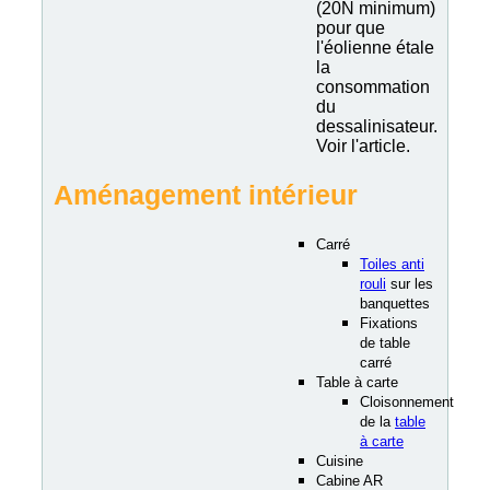
(20N minimum)
pour que
l'éolienne étale
la
consommation
du
dessalinisateur.
Voir l'article.
Aménagement intérieur
Carré
Toiles anti
rouli
sur les
banquettes
Fixations
de table
carré
Table à carte
Cloisonnement
de la
table
à carte
Cuisine
Cabine AR