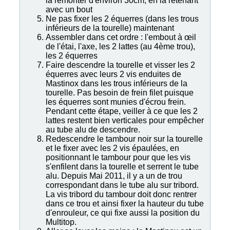
la remonter d'environ 30cm, en la retenant
avec un bout
Ne pas fixer les 2 équerres (dans les trous
inférieurs de la tourelle) maintenant
Assembler dans cet ordre : l'embout à œil
de l'étai, l'axe, les 2 lattes (au 4ème trou),
les 2 équerres
Faire descendre la tourelle et visser les 2
équerres avec leurs 2 vis enduites de
Mastinox dans les trous inférieurs de la
tourelle. Pas besoin de frein filet puisque
les équerres sont munies d'écrou frein.
Pendant cette étape, veiller à ce que les 2
lattes restent bien verticales pour empêcher
au tube alu de descendre.
Redescendre le tambour noir sur la tourelle
et le fixer avec les 2 vis épaulées, en
positionnant le tambour pour que les vis
s'enfilent dans la tourelle et serrent le tube
alu. Depuis Mai 2011, il y a un de trou
correspondant dans le tube alu sur tribord.
La vis tribord du tambour doit donc rentrer
dans ce trou et ainsi fixer la hauteur du tube
d'enrouleur, ce qui fixe aussi la position du
Multitop.