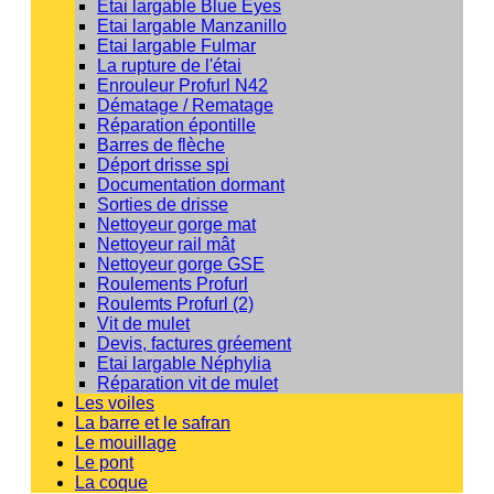
Etai largable Blue Eyes
Etai largable Manzanillo
Etai largable Fulmar
La rupture de l'étai
Enrouleur Profurl N42
Dématage / Rematage
Réparation épontille
Barres de flèche
Déport drisse spi
Documentation dormant
Sorties de drisse
Nettoyeur gorge mat
Nettoyeur rail mât
Nettoyeur gorge GSE
Roulements Profurl
Roulemts Profurl (2)
Vit de mulet
Devis, factures gréement
Etai largable Néphylia
Réparation vit de mulet
Les voiles
La barre et le safran
Le mouillage
Le pont
La coque