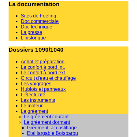
La documentation
Sites de Feeling
Doc commerciale
Doc technique
La presse
L'historique
Dossiers 1090/1040
Achat et préparation
Le confort à bord int.
Le confort à bord ext.
Circuit d'eau et chauffage
Les vaigrages
Hublots et panneaux
L'électricité
Les instruments
Le moteur
Le gréement
Le gréement courant
Le gréement dormant
Gréement, accastillage
Etai largable Boisbarbu