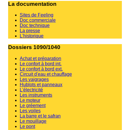
La documentation
Sites de Feeling
Doc commerciale
Doc technique
La presse
L'historique
Dossiers 1090/1040
Achat et préparation
Le confort à bord int.
Le confort à bord ext.
Circuit d'eau et chauffage
Les vaigrages
Hublots et panneaux
L'électricité
Les instruments
Le moteur
Le gréement
Les voiles
La barre et le safran
Le mouillage
Le pont