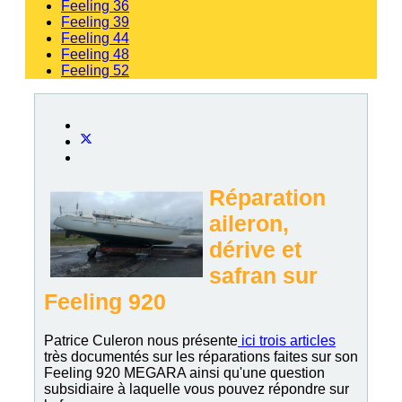
Feeling 36
Feeling 39
Feeling 44
Feeling 48
Feeling 52
Réparation
aileron,
dérive et
safran sur
Feeling 920
Patrice Culeron nous présente
ici trois articles
très documentés sur les réparations faites sur son
Feeling 920 MEGARA ainsi qu'une question
subsidiaire à laquelle vous pouvez répondre sur