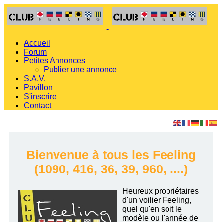
Accueil
Forum
Petites Annonces
Publier une annonce
S.A.V.
Pavillon
S'inscrire
Contact
Bienvenue à tous les Feeling
(1090, 416, 36, 39, 960, ....)
Heureux propriétaires
d'un voilier Feeling,
quel qu'en soit le
modèle ou l'année de