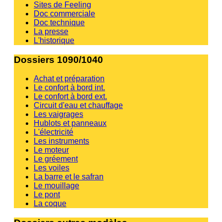
Sites de Feeling
Doc commerciale
Doc technique
La presse
L'historique
Dossiers 1090/1040
Achat et préparation
Le confort à bord int.
Le confort à bord ext.
Circuit d'eau et chauffage
Les vaigrages
Hublots et panneaux
L'électricité
Les instruments
Le moteur
Le gréement
Les voiles
La barre et le safran
Le mouillage
Le pont
La coque