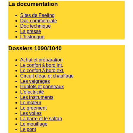
La documentation
Sites de Feeling
Doc commerciale
Doc technique
La presse
L'historique
Dossiers 1090/1040
Achat et préparation
Le confort à bord int.
Le confort à bord ext.
Circuit d'eau et chauffage
Les vaigrages
Hublots et panneaux
L'électricité
Les instruments
Le moteur
Le gréement
Les voiles
La barre et le safran
Le mouillage
Le pont