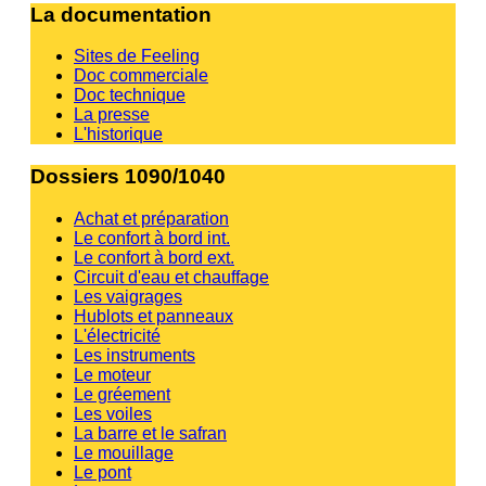
La documentation
Sites de Feeling
Doc commerciale
Doc technique
La presse
L'historique
Dossiers 1090/1040
Achat et préparation
Le confort à bord int.
Le confort à bord ext.
Circuit d'eau et chauffage
Les vaigrages
Hublots et panneaux
L'électricité
Les instruments
Le moteur
Le gréement
Les voiles
La barre et le safran
Le mouillage
Le pont