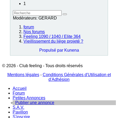
1
Modérateurs:
GERARD
forum
Nos forums
Feeling 1090 / 1040 / Elite 364
Vieillissement du liège projeté ?
Propulsé par
Kunena
© 2026 - Club feeling - Tous droits réservés
Mentions légales
-
Conditions Générales d'Utilisation et
d'Adhésion
Accueil
Forum
Petites Annonces
Publier une annonce
S.A.V.
Pavillon
S'inscrire