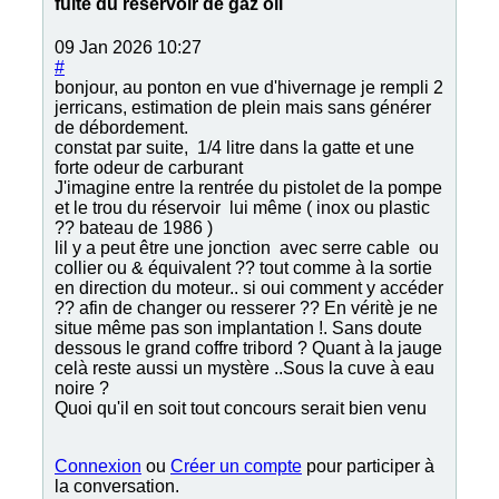
fuite du réservoir de gaz oil
09 Jan 2026 10:27
#
bonjour, au ponton en vue d'hivernage je rempli 2
jerricans, estimation de plein mais sans générer
de débordement.
constat par suite, 1/4 litre dans la gatte et une
forte odeur de carburant
J'imagine entre la rentrée du pistolet de la pompe
et le trou du réservoir lui même ( inox ou plastic
?? bateau de 1986 )
lil y a peut être une jonction avec serre cable ou
collier ou & équivalent ?? tout comme à la sortie
en direction du moteur.. si oui comment y accéder
?? afin de changer ou resserer ?? En véritè je ne
situe même pas son implantation !. Sans doute
dessous le grand coffre tribord ? Quant à la jauge
celà reste aussi un mystère ..Sous la cuve à eau
noire ?
Quoi qu'il en soit tout concours serait bien venu
Connexion
ou
Créer un compte
pour participer à
la conversation.