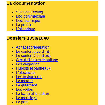
La documentation
Sites de Feeling
Doc commerciale
Doc technique
La presse
L'historique
Dossiers 1090/1040
Achat et préparation
Le confort à bord int.
Le confort à bord ext.
Circuit d'eau et chauffage
Les vaigrages
Hublots et panneaux
L'électricité
Les instruments
Le moteur
Le gréement
Les voiles
La barre et le safran
Le mouillage
Le pont