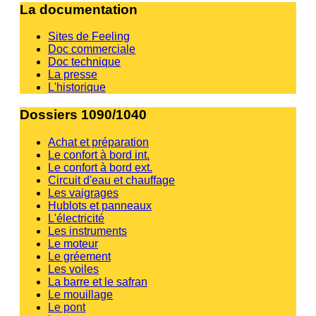
La documentation
Sites de Feeling
Doc commerciale
Doc technique
La presse
L'historique
Dossiers 1090/1040
Achat et préparation
Le confort à bord int.
Le confort à bord ext.
Circuit d'eau et chauffage
Les vaigrages
Hublots et panneaux
L'électricité
Les instruments
Le moteur
Le gréement
Les voiles
La barre et le safran
Le mouillage
Le pont