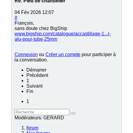
Re:
Pied de chandelier
04 Fév 2026 12:07
#
François,
sans doute chez BigShip
www.bigship.com/catalogue/accastillage-1...r-
alu-pour-tube-25mm
Connexion
ou
Créer un compte
pour participer à
la conversation.
Démarrer
Précédent
1
Suivant
Fin
1
Modérateurs:
GERARD
forum