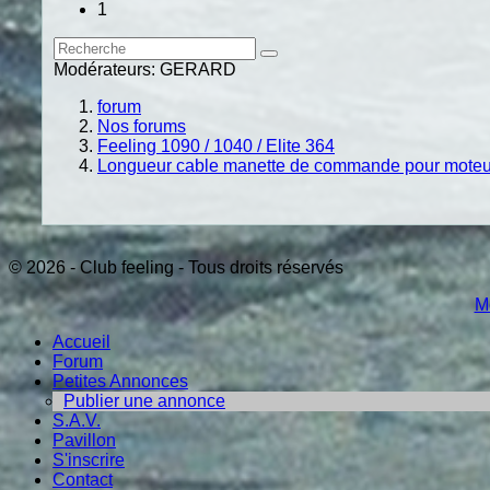
1
Modérateurs:
GERARD
forum
Nos forums
Feeling 1090 / 1040 / Elite 364
Longueur cable manette de commande pour moteu
© 2026 - Club feeling - Tous droits réservés
M
Accueil
Forum
Petites Annonces
Publier une annonce
S.A.V.
Pavillon
S'inscrire
Contact