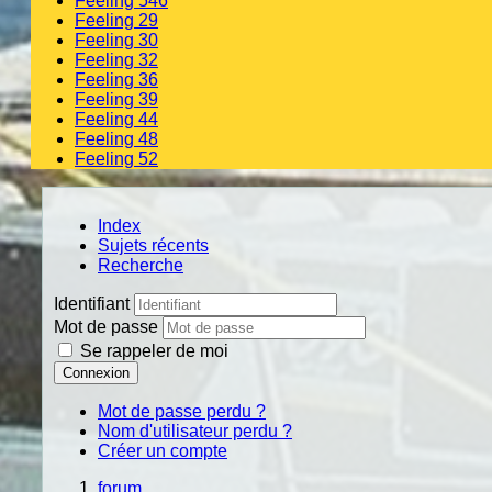
Feeling 546
Feeling 29
Feeling 30
Feeling 32
Feeling 36
Feeling 39
Feeling 44
Feeling 48
Feeling 52
Index
Sujets récents
Recherche
Identifiant
Mot de passe
Se rappeler de moi
Connexion
Mot de passe perdu ?
Nom d'utilisateur perdu ?
Créer un compte
forum