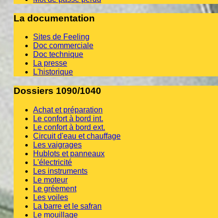
La documentation
Sites de Feeling
Doc commerciale
Doc technique
La presse
L'historique
Dossiers 1090/1040
Achat et préparation
Le confort à bord int.
Le confort à bord ext.
Circuit d'eau et chauffage
Les vaigrages
Hublots et panneaux
L'électricité
Les instruments
Le moteur
Le gréement
Les voiles
La barre et le safran
Le mouillage