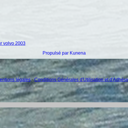
r volvo 2003
Propulsé par
Kunena
entions légales
-
Conditions Générales d'Utilisation et d'Adhés