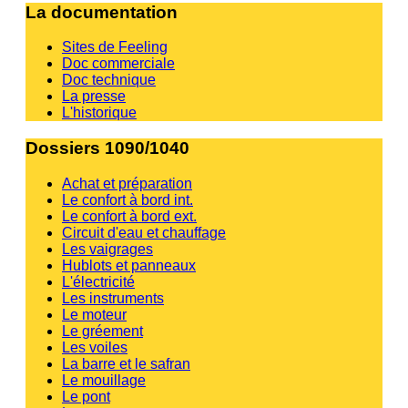
La documentation
Sites de Feeling
Doc commerciale
Doc technique
La presse
L'historique
Dossiers 1090/1040
Achat et préparation
Le confort à bord int.
Le confort à bord ext.
Circuit d'eau et chauffage
Les vaigrages
Hublots et panneaux
L'électricité
Les instruments
Le moteur
Le gréement
Les voiles
La barre et le safran
Le mouillage
Le pont