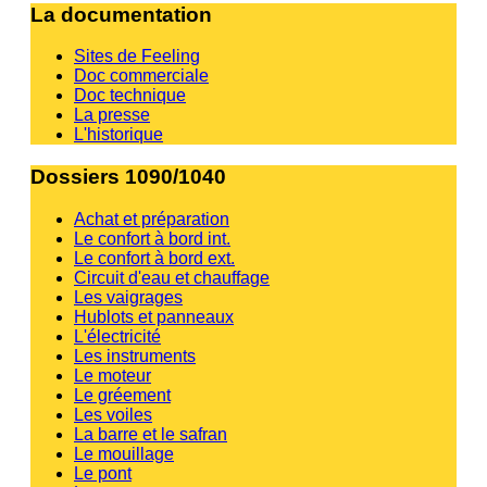
La documentation
Sites de Feeling
Doc commerciale
Doc technique
La presse
L'historique
Dossiers 1090/1040
Achat et préparation
Le confort à bord int.
Le confort à bord ext.
Circuit d'eau et chauffage
Les vaigrages
Hublots et panneaux
L'électricité
Les instruments
Le moteur
Le gréement
Les voiles
La barre et le safran
Le mouillage
Le pont