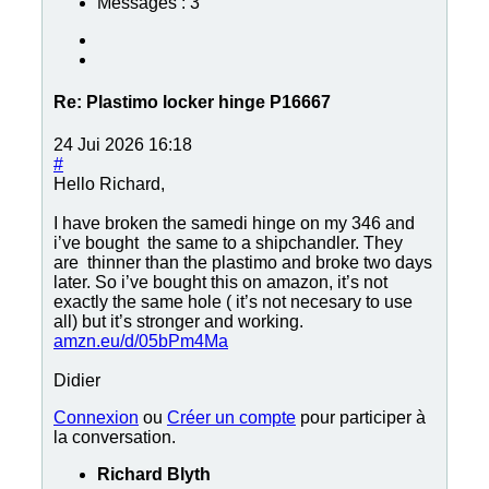
Messages : 3
Re:
Plastimo locker hinge P16667
24 Jui 2026 16:18
#
Hello Richard,
I have broken the samedi hinge on my 346 and
i’ve bought the same to a shipchandler. They
are thinner than the plastimo and broke two days
later. So i’ve bought this on amazon, it’s not
exactly the same hole ( it’s not necesary to use
all) but it’s stronger and working.
amzn.eu/d/05bPm4Ma
Didier
Connexion
ou
Créer un compte
pour participer à
la conversation.
Richard Blyth