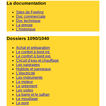
La documentation
Sites de Feeling
Doc commerciale
Doc technique
La presse
L'historique
Dossiers 1090/1040
Achat et préparation
Le confort à bord int.
Le confort à bord ext.
Circuit d'eau et chauffage
Les vaigrages
Hublots et panneaux
L'électricité
Les instruments
Le moteur
Le gréement
Les voiles
La barre et le safran
Le mouillage
Le pont