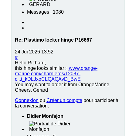
Messages : 1080
Re:
Plastimo locker hinge P16667
24 Jui 2026 13:52
#
Hello Richard,
this hinge looks similar :
www.orange-
marine.com/charnieres/12087-
c...t_kDLJxoCLQAQAvD_BwE
You may want to order it from OrangeMarine.
Cheers, Gerard
Connexion
ou
Créer un compte
pour participer à
la conversation.
Didier Monfajon