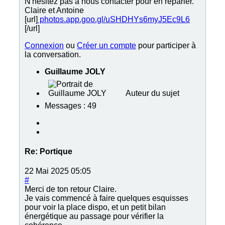
N'hesitez pas à nous contacter pour en reparler.
Claire et Antoine
[url]
photos.app.goo.gl/uSHDHYs6myJ5Ec9L6
[/url]
Connexion
ou
Créer un compte
pour participer à
la conversation.
Guillaume JOLY
Auteur du sujet
Messages : 49
Re:
Portique
22 Mai 2025 05:05
#
Merci de ton retour Claire.
Je vais commencé à faire quelques esquisses
pour voir la place dispo, et un petit bilan
énergétique au passage pour vérifier la