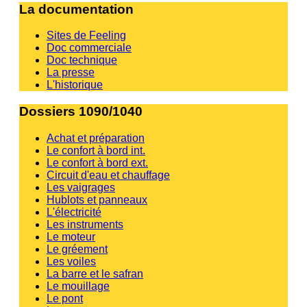
La documentation
Sites de Feeling
Doc commerciale
Doc technique
La presse
L'historique
Dossiers 1090/1040
Achat et préparation
Le confort à bord int.
Le confort à bord ext.
Circuit d'eau et chauffage
Les vaigrages
Hublots et panneaux
L'électricité
Les instruments
Le moteur
Le gréement
Les voiles
La barre et le safran
Le mouillage
Le pont