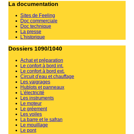
La documentation
Sites de Feeling
Doc commerciale
Doc technique
La presse
L'historique
Dossiers 1090/1040
Achat et préparation
Le confort à bord int.
Le confort à bord ext.
Circuit d'eau et chauffage
Les vaigrages
Hublots et panneaux
L'électricité
Les instruments
Le moteur
Le gréement
Les voiles
La barre et le safran
Le mouillage
Le pont