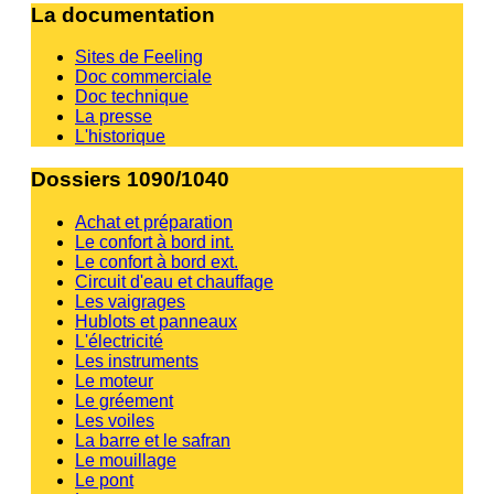
La documentation
Sites de Feeling
Doc commerciale
Doc technique
La presse
L'historique
Dossiers 1090/1040
Achat et préparation
Le confort à bord int.
Le confort à bord ext.
Circuit d'eau et chauffage
Les vaigrages
Hublots et panneaux
L'électricité
Les instruments
Le moteur
Le gréement
Les voiles
La barre et le safran
Le mouillage
Le pont