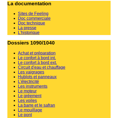
La documentation
Sites de Feeling
Doc commerciale
Doc technique
La presse
L'historique
Dossiers 1090/1040
Achat et préparation
Le confort à bord int.
Le confort à bord ext.
Circuit d'eau et chauffage
Les vaigrages
Hublots et panneaux
L'électricité
Les instruments
Le moteur
Le gréement
Les voiles
La barre et le safran
Le mouillage
Le pont