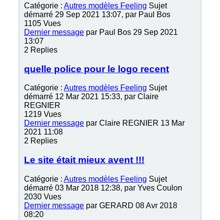
Catégorie :
Autres modèles Feeling
Sujet
démarré 29 Sep 2021 13:07, par
Paul Bos
1105
Vues
Dernier message
par
Paul Bos
29 Sep 2021
13:07
2
Replies
quelle police pour le logo recent
Catégorie :
Autres modèles Feeling
Sujet
démarré 12 Mar 2021 15:33, par
Claire
REGNIER
1219
Vues
Dernier message
par
Claire REGNIER
13 Mar
2021 11:08
2
Replies
Le site était mieux avent !!!
Catégorie :
Autres modèles Feeling
Sujet
démarré 03 Mar 2018 12:38, par
Yves Coulon
2030
Vues
Dernier message
par
GERARD
08 Avr 2018
08:20