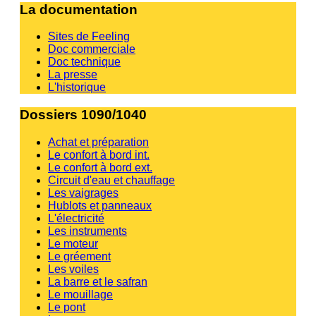
La documentation
Sites de Feeling
Doc commerciale
Doc technique
La presse
L'historique
Dossiers 1090/1040
Achat et préparation
Le confort à bord int.
Le confort à bord ext.
Circuit d'eau et chauffage
Les vaigrages
Hublots et panneaux
L'électricité
Les instruments
Le moteur
Le gréement
Les voiles
La barre et le safran
Le mouillage
Le pont