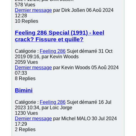
578
Vues
Dernier message
par
Dirk Joßen
06 Aoû 2024
12:28
10
Replies
Feeling 286 Special (1991) - keel
crack? Fissure et quille?
Catégorie :
Feeling 286
Sujet démarré 31 Oct
2019 09:16, par
Kevin Woods
2059
Vues
Dernier message
par
Kevin Woods
05 Aoû 2024
07:33
8
Replies
Bimini
Catégorie :
Feeling 286
Sujet démarré 16 Jul
2023 10:34, par
Loic Jorge
1230
Vues
Dernier message
par
Michel MALO
30 Jul 2024
17:29
2
Replies