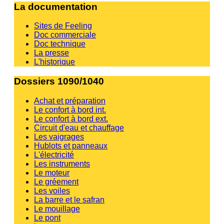
La documentation
Sites de Feeling
Doc commerciale
Doc technique
La presse
L'historique
Dossiers 1090/1040
Achat et préparation
Le confort à bord int.
Le confort à bord ext.
Circuit d'eau et chauffage
Les vaigrages
Hublots et panneaux
L'électricité
Les instruments
Le moteur
Le gréement
Les voiles
La barre et le safran
Le mouillage
Le pont