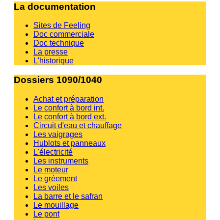
La documentation
Sites de Feeling
Doc commerciale
Doc technique
La presse
L'historique
Dossiers 1090/1040
Achat et préparation
Le confort à bord int.
Le confort à bord ext.
Circuit d'eau et chauffage
Les vaigrages
Hublots et panneaux
L'électricité
Les instruments
Le moteur
Le gréement
Les voiles
La barre et le safran
Le mouillage
Le pont