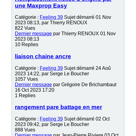
une Maxprop Easy
Catégorie :
Feeling 39
Sujet démarré 01 Nov
2023 08:13, par
Thierry RENOUX
822
Vues
Dernier message
par
Thierry RENOUX
01 Nov
2023 08:13
10
Replies
liaison chaine ancre
Catégorie :
Feeling 39
Sujet démarré 24 Aoû
2023 14:22, par
Serge Le Boucher
1057
Vues
Dernier message
par
Grégoire De Brichambaut
16 Oct 2023 17:20
1
Replies
rangement pare battage en mer
Catégorie :
Feeling 39
Sujet démarré 02 Oct
2023 09:42, par
Serge Le Boucher
888
Vues
Dernier message
par
Jean-Pierre Riviere
03 Oct