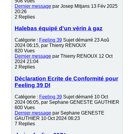
508
Vues
Dernier message
par
Josep Mitjans
13 Fév 2025
20:26
2
Replies
Halebas équipé d'un vérin à gaz
Catégorie :
Feeling 39
Sujet démarré 23 Aoû
2024 06:15, par
Thierry RENOUX
820
Vues
Dernier message
par
Thierry RENOUX
12 Oct
2024 21:04
2
Replies
Déclaration Ecrite de Conformité pour
Feeling 39 DI
Catégorie :
Feeling 39
Sujet démarré 10 Oct
2024 06:05, par
Sephane GENESTE GAUTHIER
600
Vues
Dernier message
par
Sephane GENESTE
GAUTHIER
10 Oct 2024 06:23
7
Replies