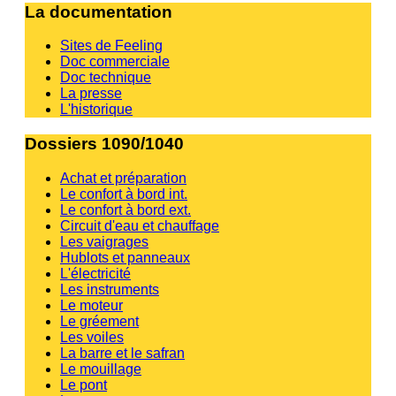
La documentation
Sites de Feeling
Doc commerciale
Doc technique
La presse
L'historique
Dossiers 1090/1040
Achat et préparation
Le confort à bord int.
Le confort à bord ext.
Circuit d'eau et chauffage
Les vaigrages
Hublots et panneaux
L'électricité
Les instruments
Le moteur
Le gréement
Les voiles
La barre et le safran
Le mouillage
Le pont