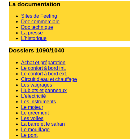
La documentation
Sites de Feeling
Doc commerciale
Doc technique
La presse
L'historique
Dossiers 1090/1040
Achat et préparation
Le confort à bord int.
Le confort à bord ext.
Circuit d'eau et chauffage
Les vaigrages
Hublots et panneaux
L'électricité
Les instruments
Le moteur
Le gréement
Les voiles
La barre et le safran
Le mouillage
Le pont